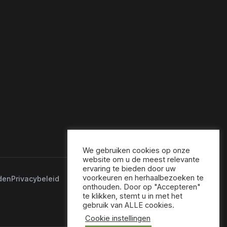
We gebruiken cookies op onze
website om u de meest relevante
ervaring te bieden door uw
voorkeuren en herhaalbezoeken te
den
Privacybeleid
onthouden. Door op "Accepteren"
te klikken, stemt u in met het
gebruik van ALLE cookies.
Cookie instellingen