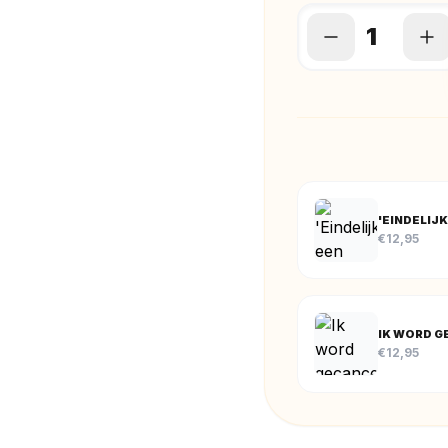
'EINDELIJK
€
12,95
IK WORD G
€
12,95