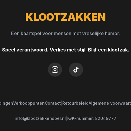
KLOOTZAKKEN
Een kaartspel voor mensen met vreselijke humor.
Speel verantwoord. Verlies met stijl. Blijf een klootzak.
idingen
Verkooppunten
Contact
|
Retourbeleid
Algemene voorwaar
info@klootzakkenspel.nl
|
KvK-nummer: 82049777