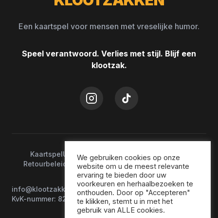
KLOOTZAKKEN
Een kaartspel voor mensen met vreselijke humor.
Speel verantwoord. Verlies met stijl. Blijf een
klootzak.
Kaartspel
Uitbreidingen
Verkooppunten
Contact
We gebruiken cookies op onze
Retourbeleid
Algemene voorwaarden
Privacybeleid
website om u de meest relevante
ervaring te bieden door uw
voorkeuren en herhaalbezoeken te
info@klootzakkenspel.nl
onthouden. Door op "Accepteren"
KvK-nummer: 82049777
te klikken, stemt u in met het
gebruik van ALLE cookies.