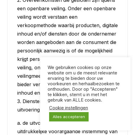
2. Overeenkomsten die gesloten zijn tijdens
een openbare veiling. Onder een openbare
veiling wordt verstaan een
verkoopmethode waarbij producten, digitale
inhoud en/of diensten door de ondernemer
worden aangeboden aan de consument die
persoonlijk aanwezig is of de mogelijkheid
krijgt persoonlijk aanwezig te zijn op de
veiling, onder leiding van een
We gebruiken cookies op onze
website om u de meest relevante
veilingmeester, en waarbij de succesvolle
ervaring te bieden door uw
voorkeuren en herhaalbezoeken te
bieder verplicht is de producten, digitale
onthouden. Door op "Accepteren"
inhoud en/of diensten af te nemen;
te klikken, stemt u in met het
gebruik van ALLE cookies.
3. Dienstenovereenkomsten, na volledige
Cookie instellingen
uitvoering van de dienst, maar alleen als:
Alles accepteren
a. de uitvoering is begonnen met
uitdrukkelijke voorafgaande instemming van